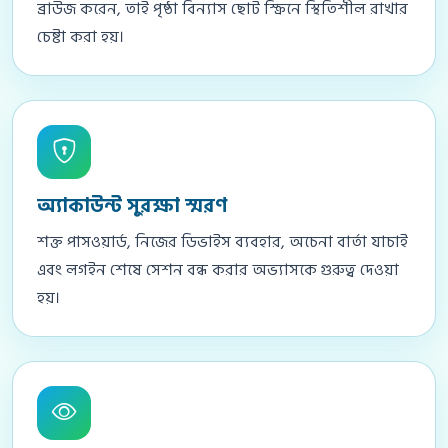
ব্রাউজ করেন, তাই পৃষ্ঠা বিন্যাস ছোট স্ক্রিনে স্থিতিশীল রাখার
চেষ্টা করা হয়।
অ্যাকাউন্ট সুরক্ষা স্মরণ
শক্ত পাসওয়ার্ড, নিজের ডিভাইস ব্যবহার, অচেনা বার্তা যাচাই
এবং লগইন শেষে সেশন বন্ধ করার অভ্যাসকে গুরুত্ব দেওয়া
হয়।