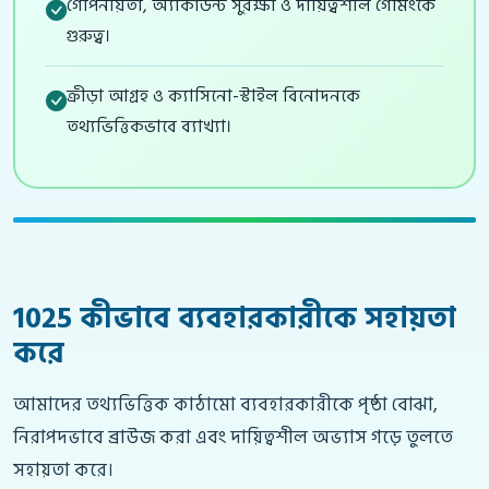
গোপনীয়তা, অ্যাকাউন্ট সুরক্ষা ও দায়িত্বশীল গেমিংকে
গুরুত্ব।
ক্রীড়া আগ্রহ ও ক্যাসিনো-স্টাইল বিনোদনকে
তথ্যভিত্তিকভাবে ব্যাখ্যা।
1025 কীভাবে ব্যবহারকারীকে সহায়তা
করে
আমাদের তথ্যভিত্তিক কাঠামো ব্যবহারকারীকে পৃষ্ঠা বোঝা,
নিরাপদভাবে ব্রাউজ করা এবং দায়িত্বশীল অভ্যাস গড়ে তুলতে
সহায়তা করে।