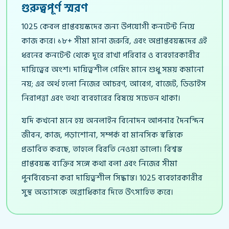
গুরুত্বপূর্ণ স্মরণ
1025 কেবল প্রাপ্তবয়স্কদের জন্য উপযোগী কনটেন্ট নিয়ে
কাজ করে। ১৮+ সীমা মানা জরুরি, এবং অপ্রাপ্তবয়স্কদের এই
ধরনের কনটেন্ট থেকে দূরে রাখা পরিবার ও ব্যবহারকারীর
দায়িত্বের অংশ। দায়িত্বশীল গেমিং মানে শুধু সময় কমানো
নয়; এর অর্থ হলো নিজের আচরণ, আবেগ, বাজেট, ডিভাইস
নিরাপত্তা এবং তথ্য ব্যবহারের বিষয়ে সচেতন থাকা।
যদি কখনো মনে হয় অনলাইন বিনোদন আপনার দৈনন্দিন
জীবন, কাজ, পড়াশোনা, সম্পর্ক বা মানসিক স্বস্তিকে
প্রভাবিত করছে, তাহলে বিরতি নেওয়া ভালো। বিশ্বস্ত
প্রাপ্তবয়স্ক ব্যক্তির সঙ্গে কথা বলা এবং নিজের সীমা
পুনর্বিবেচনা করা দায়িত্বশীল সিদ্ধান্ত। 1025 ব্যবহারকারীর
সুস্থ অভ্যাসকে অগ্রাধিকার দিতে উৎসাহিত করে।