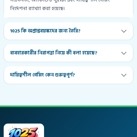
সচেতনতা, অ্যাকাউন্ট সুরক্ষা এবং দায়িত্বশীল গেমিং
নির্দেশনা ব্যাখ্যা করা হয়েছে।
1025 কি অপ্রাপ্তবয়স্কদের জন্য তৈরি?
ব্যবহারকারীর নিরাপত্তা নিয়ে কী বলা হয়েছে?
দায়িত্বশীল গেমিং কেন গুরুত্বপূর্ণ?