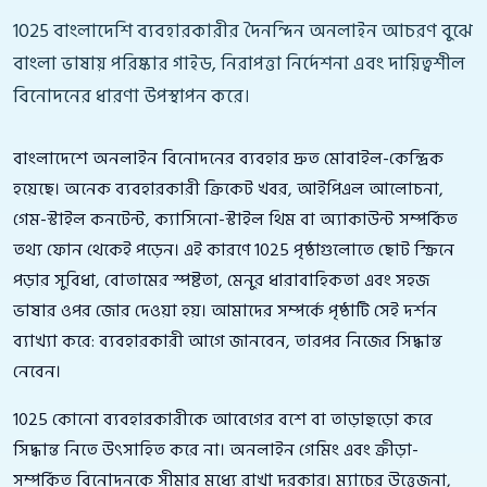
1025 বাংলাদেশি ব্যবহারকারীর দৈনন্দিন অনলাইন আচরণ বুঝে
বাংলা ভাষায় পরিষ্কার গাইড, নিরাপত্তা নির্দেশনা এবং দায়িত্বশীল
বিনোদনের ধারণা উপস্থাপন করে।
বাংলাদেশে অনলাইন বিনোদনের ব্যবহার দ্রুত মোবাইল-কেন্দ্রিক
হয়েছে। অনেক ব্যবহারকারী ক্রিকেট খবর, আইপিএল আলোচনা,
গেম-স্টাইল কনটেন্ট, ক্যাসিনো-স্টাইল থিম বা অ্যাকাউন্ট সম্পর্কিত
তথ্য ফোন থেকেই পড়েন। এই কারণে 1025 পৃষ্ঠাগুলোতে ছোট স্ক্রিনে
পড়ার সুবিধা, বোতামের স্পষ্টতা, মেনুর ধারাবাহিকতা এবং সহজ
ভাষার ওপর জোর দেওয়া হয়। আমাদের সম্পর্কে পৃষ্ঠাটি সেই দর্শন
ব্যাখ্যা করে: ব্যবহারকারী আগে জানবেন, তারপর নিজের সিদ্ধান্ত
নেবেন।
1025 কোনো ব্যবহারকারীকে আবেগের বশে বা তাড়াহুড়ো করে
সিদ্ধান্ত নিতে উৎসাহিত করে না। অনলাইন গেমিং এবং ক্রীড়া-
সম্পর্কিত বিনোদনকে সীমার মধ্যে রাখা দরকার। ম্যাচের উত্তেজনা,