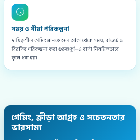
সময় ও সীমা পরিকল্পনা
দায়িত্বশীল গেমিং মানতে হলে আগে থেকে সময়, বাজেট ও
বিরতির পরিকল্পনা করা গুরুত্বপূর্ণ—এ বার্তা নিয়মিতভাবে
তুলে ধরা হয়।
গেমিং, ক্রীড়া আগ্রহ ও সচেতনতার
ভারসাম্য