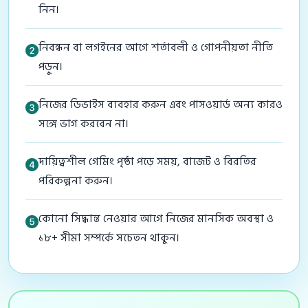
নিন।
নিবন্ধন বা লগইনের আগে শর্তাবলী ও গোপনীয়তা নীতি
পড়ুন।
নিজের ডিভাইস ব্যবহার করুন এবং পাসওয়ার্ড অন্য কারও
সঙ্গে ভাগ করবেন না।
দায়িত্বশীল গেমিং পৃষ্ঠা পড়ে সময়, বাজেট ও বিরতির
পরিকল্পনা করুন।
কোনো সিদ্ধান্ত নেওয়ার আগে নিজের মানসিক অবস্থা ও
১৮+ সীমা সম্পর্কে সচেতন থাকুন।